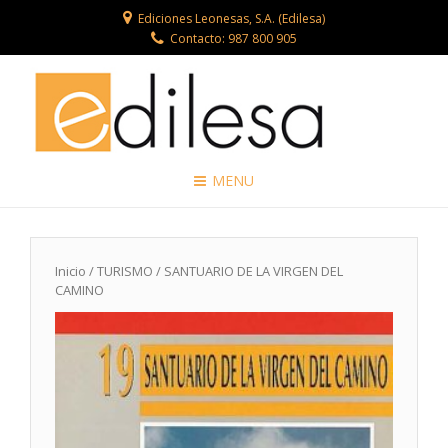
Ediciones Leonesas, S.A. (Edilesa)
Contacto: 987 800 905
MENU
Inicio
/
TURISMO
/ SANTUARIO DE LA VIRGEN DEL
CAMINO