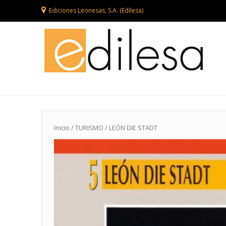
Ediciones Leonesas, S.A. (Edilesa)
Inicio
/
TURISMO
/ LEÓN DIE STADT