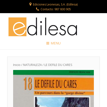
Ediciones Leonesas, S.A. (Edilesa)
Contacto: 987 800 905
MENU
Inicio
/
NATURALEZA
/ LE DEFILE DU CARES