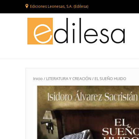
Ediciones Leonesas, S.A. (Edilesa)
Inicio
/
LITERATURA Y CREACIÓN
/ EL SUEÑO HUIDO