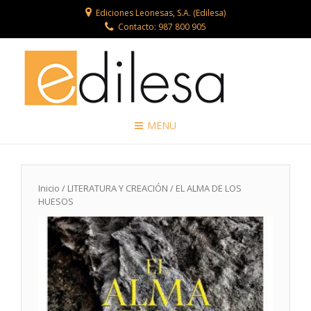
Ediciones Leonesas, S.A. (Edilesa)
Contacto: 987 800 905
MENU
Inicio
/
LITERATURA Y CREACIÓN
/ EL ALMA DE LOS
HUESOS